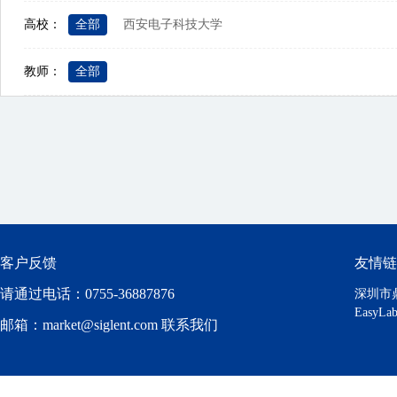
高校：
全部
西安电子科技大学
教师：
全部
客户反馈
友情链
请通过电话：0755-36887876
深圳市
Easy
邮箱：market@siglent.com 联系我们